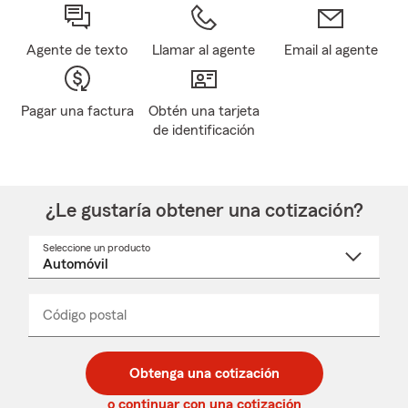
Agente de texto
Llamar al agente
Email al agente
Pagar una factura
Obtén una tarjeta
de identificación
¿Le gustaría obtener una cotización?
Seleccione un producto
Seleccione
un
nombre
de
producto
del
Código postal
Ingresa
Ingresa
_____
menú
un
un
desplegable
código
código
postal
postal
Obtenga una cotización
de
de
5
5
o continuar con una cotización