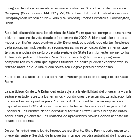
El seguro de vida y las anualidades son emitidos por State Farm Life Insurance
Company. (Sin licencia en MA, NY y WI) State Farm Life and Accident Assurance
Company (con licencia en New York y Wisconsin) Oficinas centrales, Bloomington,
Illinois.
Beneficio disponible para los clientes de State Farm que han comprado una nueva
póliza de seguro de vida desde el 1 de enero de 2022. Si bien cualquier persona
mayor de 18 años puede unirse a Life Enhanced, es posible que ciertas funciones
de la aplicación, incluyendo las recompensas, no estén disponibles a menos que
tengas una póliza de seguro de vida elegible de State Farm.En este momento, los
titulares de póliza en Florida y New York no son elegibles para el programa
completo.Ten en cuenta que algunos titulares de póliza pueden experimentar un
retraso antes de que una nueva póliza sea elegible para recompensas.
Esto no es una solicitud para comprar o vender productos de seguros de State
Farm.
La participación de Life Enhanced está sujeta a la elegibilidad del programa y varía
según el estado. Sujeto a los términos y condiciones del acuerdo. La aplicación Life
Enhanced está disponible para Android e iOS. Es posible que se requiera un
dispositivo móvil iOS o Android para usar todas las funciones del programa Life
Enhanced. Los clientes deben aceptar autorizar a State Farm a recopilar datos
sobre salud y bienestar. Los usuarios de aplicaciones móviles deben aceptar un
acuerdo de licencia.
De conformidad con la ley de impuestos pertinente, State Farm puede enviarte y
presentar ante el Servicio de Impuestos Internos y/u otra autoridad de impuestos