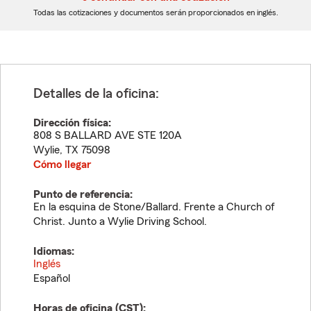
dígitos
dígitos
Todas las cotizaciones y documentos serán proporcionados en inglés.
Detalles de la oficina:
Dirección física:
808 S BALLARD AVE STE 120A
Wylie
,
TX
75098
Cómo llegar
Punto de referencia:
En la esquina de Stone/Ballard. Frente a Church of
Christ. Junto a Wylie Driving School.
Idiomas:
Inglés
Español
Horas de oficina (
CST
):