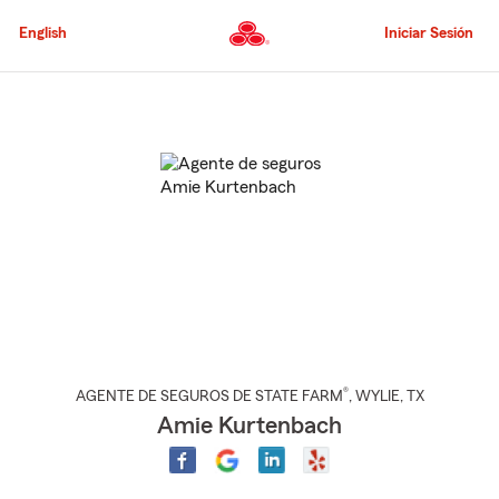
Pasar
al
English
Iniciar Sesión
contenido
principal
Comienzo
del
contenido
principal
®
AGENTE DE SEGUROS DE STATE FARM
,
WYLIE
, TX
Amie Kurtenbach